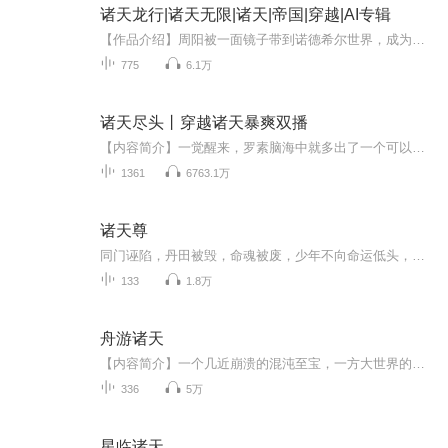
诸天龙行|诸天无限|诸天|帝国|穿越|AI专辑
【作品介绍】周阳被一面镜子带到诺德希尔世界，成为了一个龙蛋，此后诸天主宰镜觉醒穿越诸天万界的功能。国术世界中他国术大成，走出新的境界！大唐世界中，他为宋家家主，带领宋家一统天下立国周！大道独行世界中，他是混元宗宗主的弟弟，创出周流六虚功...
775
6.1万
诸天尽头丨穿越诸天暴爽双播
【内容简介】一觉醒来，罗素脑海中就多出了一个可以穿梭诸天世界的系统。杀手、怪兽、女巫、异形、魔鬼、神明……无限的世界有无限的可能，亦有无限的历险，而踏破无限之人，必将留下属于自己的传说。从平凡到不朽，在诸天的道路上寻觅尽头！【作者/主播简...
1361
6763.1万
诸天尊
同门诬陷，丹田被毁，命魂被废，少年不向命运低头，妖兽的功法就是我的功法，妖兽的力量就是我的力量，妖兽的命魂就是我的命魂...
133
1.8万
舟游诸天
【内容简介】一个几近崩溃的混沌至宝，一方大世界的最后希望。一个倒霉的幸运儿，一位清音体柔的器灵。立足当下，舟游诸天，转化因果，凝练功德，汇聚法则，证道永恒！【作者/主播简介】作者：易飘零，网络小说作家。主播：八声甘州故事集【购买须知】1、...
336
5万
星临诸天