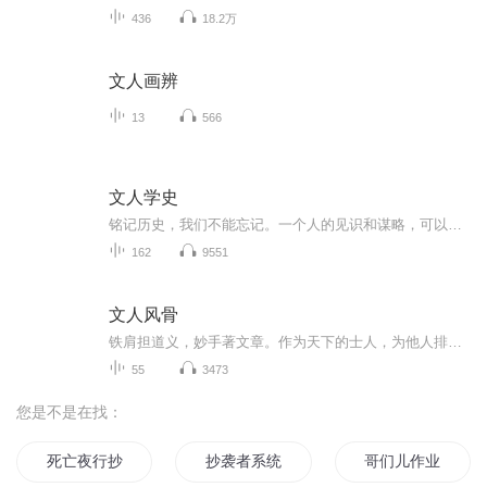
436
18.2万
文人画辨
13
566
文人学史
铭记历史，我们不能忘记。一个人的见识和谋略，可以从熟读历史中得到发展关注我，每天带你了解更多的历史故事
162
9551
文人风骨
铁肩担道义，妙手著文章。作为天下的士人，为他人排忧解难，解除纷争，是不需要回报的。本专辑重点介绍历史上那些文人志士，让我们感受他们做人的境界、处世的态度。
55
3473
您是不是在找：
死亡夜行抄
抄袭者系统
哥们儿作业借我抄