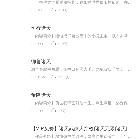
在功夫世界脱胎换骨；在阳神世界修阳神仙道；在遮天世界开辟苦海修炼仙台；在完美世界，融万法、创古经，顺便还种下了一棵小柳树…… 一沙一世界，一叶一天堂，漫漫诸天路，一念即永恒！本小说为AI合成小说，完全免费收听，无须购买，即可收听版权归原作者所有，欢迎原创作者合作播出
400
28.1万
恒行诸天
【内容简介】陆恒成了自己笔下的小说主角，以内家拳入道，穿梭电影世界。 恒行诸天，神魔辟易！【作者/主播】作者：惠鹏鹏，网络小说作家。主播：飘_燚【购买须知】1、本作品为付费有声书，前74集为免费试听，购买成功后，即可收听，可下载重复收听。2、版...
371
10.8万
御兽诸天
洞里金蜈生两翼，壶中日月照大千。龙龟背负千丈山，三寸蛤蟆敢吞天。这本书讲的是一个御兽宗弟子崛起的历程，千种妖兽，万般神通，众多世界，大道无穷……
1375
263.1万
帝降诸天
【内容简介】前世我李玄苟活一生，今生今世，必要保护自己所在乎的人！绝不妥协！人皆言我为恶，那我便以杀止杀！待我一念花开君临天下，又有谁可以再羞辱以我！武达巅峰者，可搬山，可倒海，亦可长生不死！【作者/主播简介】作者：玄子衿，网络小说作家。...
217
2.7万
【VIP免费】诸天武侠大穿梭|诸天无限|诸天|AI专辑
【作品介绍】双旗镇中展刀法，白鹿原里话长生；十年生死两茫茫，一场笑傲任我行我就是我，是武侠世界里打枪的烟火【作者介绍】亍十【购买须知】1、本作品为付费有声书，前102集为免费试听，购买成功后，即可收听，可下载重复收听2、版权归原作者所有，严禁...