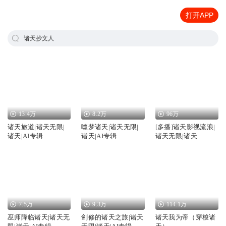
打开APP
诸天抄文人
13.4万
8.2万
96万
诸天旅道|诸天无限|
噬梦诸天|诸天无限|
[多播]诸天影视流浪|
诸天|AI专辑
诸天|AI专辑
诸天无限|诸天
7.5万
9.3万
114.1万
巫师降临诸天|诸天无
剑修的诸天之旅|诸天
诸天我为帝（穿梭诸