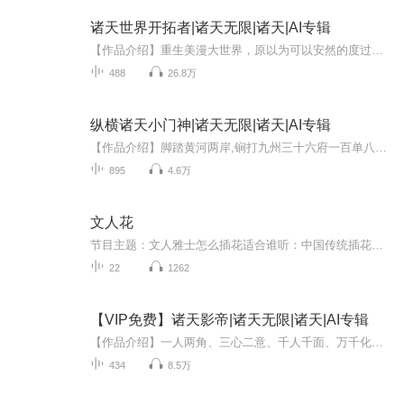
诸天世界开拓者|诸天无限|诸天|AI专辑
【作品介绍】重生美漫大世界，原以为可以安然的度过一生，却意外发现这个世界的水很深中城的闪电侠，哥谭市蝙蝠侠，大都会超人，纽约市的超能英雄，夜幕中的吸血鬼……不仅如此，还可以凭借诸天系统，漫步在电影、游戏和小说世界，开拓无数未知的世界！行...
488
26.8万
纵横诸天小门神|诸天无限|诸天|AI专辑
【作品介绍】脚踏黄河两岸,锏打九州三十六府一百单八县,雄镇神州半边天,神拳太保，盖世无双，纵横诸天，唯我逍遥。【作者】惩罚者V【购买须知】1、本作品为付费有声书，前103集为免费试听，购买成功后，即可收听，可下载重复收听。2、版权归原作者所有，严...
895
4.6万
文人花
节目主题：文人雅士怎么插花适合谁听：中国传统插花爱好者内容重点：文人插花的创作动机及插花理念文人插花的造型特征文人插花的用花习惯文人插花的花器与配件文人插花作品摆设环境文人花插作的十项原则文人花与茶花、禅花的区别文人花插作要领文人花作品赏析
22
1262
【VIP免费】诸天影帝|诸天无限|诸天|AI专辑
【作品介绍】一人两角、三心二意、千人千面、万千化身，这是在诸天当影帝的故事，也是一个求道的故事如玉公子、邪恶反派、权势王侯、懵懂少年、双面间谍……不一样的演技，不一样的经历人生如戏，全靠演技【作者介绍】云梦逸尘【购买须知】1、本作品为付费...
434
8.5万