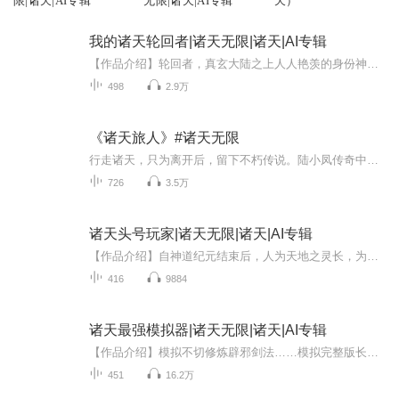
限|诸天|AI专辑
无限|诸天|AI专辑
天）
我的诸天轮回者|诸天无限|诸天|AI专辑
【作品介绍】轮回者，真玄大陆之上人人艳羡的身份神秘至极的轮回者，可以前往无尽世界冒险，猎杀凶兽，献祭宝物以及提升实力看着轮回者们拼死相搏，然后将夺得的宝物献祭以获取星币，江胜的笑容越发的灿烂轮回者们当然不知道，他们的每一笔星币的交易，都...
498
2.9万
《诸天旅人》#诸天无限
行走诸天，只为离开后，留下不朽传说。陆小凤传奇中，紫禁之巅一剑超越完美，败尽群雄，剑道传承不灭。破碎虚空，飞升传说震撼寰宇。雪中悍刀行，让天上地下，古往今来唯有“周乙”独尊！霹雳神州天罪，一句“弃天帝，不差！”传颂千秋。他是诸天唯一的神...
726
3.5万
诸天头号玩家|诸天无限|诸天|AI专辑
【作品介绍】自神道纪元结束后，人为天地之灵长，为天地之子，为一切的巅峰如今，正是神道末期，故事从神虚下的一个位面开始说起…………【作者介绍】破七星【购买须知】1、本作品为付费有声书，前59集为免费试听，购买成功后，即可收听，可下载重复收听2...
416
9884
诸天最强模拟器|诸天无限|诸天|AI专辑
【作品介绍】模拟不切修炼辟邪剑法……模拟完整版长生诀修炼方法……模拟以力证道…………模拟…………穿越异界，命如草芥，好在能穿梭万界，还有修炼模拟器只要有足够的气运，诸天万界，无尽力量尽可随手掌握 【作者介绍】冬雪华阳【购买须知】1、本作品...
451
16.2万