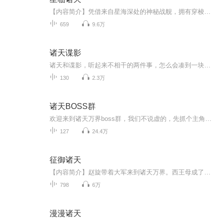
【内容简介】凭借来自星海深处的神秘战舰，拥有穿梭时空能力的平凡主角，谨小慎微、默默经营，构建起横跨现世与诸天的庞大帝国。【作者/主播】作者：暗狱领主主播：轻风之声【购买须知】1、本作品为付费有声书，前87集为免费试听，购买成功后，即可收听，...
659
9.6万
诸天谍影
诸天和谍影，听起来不相干的两件事，怎么会凑到一块？因为在经历了机缘被夺，传承被抢，美女被拐，种种掠夺后，诸天奋起反抗了，对轮回者背后的主神殿发起渗透。作为第一位打入主神殿内部的间谍，我表示很慌。哪怕能潜伏成剧情人物，和轮回者身份互动两开花，但潜伏目标的逼格太高了啊！一代宗师黄裳一代邪王石之轩一代神话无名，这些大佬就算了，一代孝子阿尔萨斯和一代慈父灭霸算是怎么回事？关键是卧底什么时候是个头啊，三年之后又三年，我快成轮回者老大了喂！当然，最崩溃的还是之前凭借先知先觉优势，肆虐诸天...
130
2.3万
诸天BOSS群
欢迎来到诸天万界boss群，我们不说虚的，先抓个主角来祭天吧！林易穿越到了神墓世界，激活诸天万界boss群，招收诸天万界的boss，收集各个世界的法则和本源之物，献祭永恒天道。秦始皇：群主，我把易小川抓去祭天了，小赚了一笔，卖我一本修仙功法呗！岳不群：果然，我这糟心的徒弟留着干嘛？还是抓去祭天算了。纳兰嫣然：萧炎，你不用再找了，你的金手指被我拿去祭天了。叶凡：我叶天帝刚把禁区里面的禁忌存在都抓去祭天，世界终于又安静了。莫甘娜：群主，我刚捕获了一只天使彦，便宜卖给你了林易看着群...
127
24.4万
征御诸天
【内容简介】赵旋带着大军来到诸天万界。西王母成了研究团队的一员，一起将修仙体系的知识与技术，规范化、概念化。大筒木一族的神明出场，将冥界的秩序梳理创造了轮回通道，五村械斗只是背景故事。保护伞公司开到了漫威让史塔克破产，并给出价钱让托尼理...
798
6万
漫漫诸天