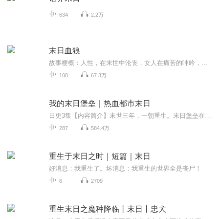
634
2.2万
末日血狼
故事梗概：人性，在末世中沦丧，女人在痛苦的呻吟，血腥暴力充斥着大地每一个角落，血狼们，准备好了吧！（注：胆小或有心脑血管疾病者甚入，未成人者慎入）人性，在末世中沦丧，女人在痛苦的呻吟，血腥暴力充斥着大地每一个角落，血狼们，准备好了吧！（注：胆小或有心脑血管疾病者甚入，未成人者慎入）...
100
67.3万
我的末日堡垒｜热血都市末日
日更3集【内容简介】末世三年，一朝重生。末日堡垒在手，这地球，我说了算！【作者/主播简介】作者：飞猫鼠，网络小说作家。主播：迦南love【购买须知】1、本作品为付费有声书，前43集为免费试听，购买成功后，即可收听，可下载重复收听。2、版权归原作者...
287
584.4万
重生于末日之时｜短篇｜末日
好消息：我重生了。坏消息：我重生的世界全是丧尸！
6
2709
重生末日之魔种降临丨末日丨忠犬