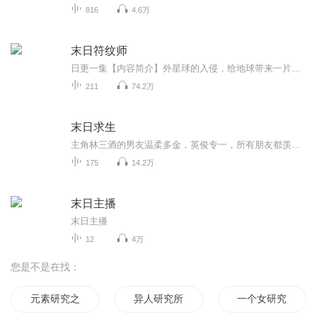
816
4.6万
末日符纹师
日更一集【内容简介】外星球的入侵，给地球带来一片废墟，但当危机暂时散去时，科学家们在废墟中发现了符纹技术，同时，人们体内的基因开始发生突变，能量修炼者，血脉者，异能者，在废墟中，开始崭露头角，一个全新的世界，正悄然在所有人面前展开……【...
211
74.2万
末日求生
主角林三酒的男友温柔多金，英俊专一，所有朋友都羡慕她的好运，但林三酒却越来越恐惧。当真相揭露时，随之而来的不是结束，而是恐怖绝望的开始。 每14个月一换的末日世界，突如其来的死亡副本，未知的朋友，未知的敌人，未知的环境，未知的旅程，林三酒在...
175
14.2万
末日主播
末日主播
12
4万
您是不是在找：
元素研究之旅
异人研究所
一个女研究生的秘