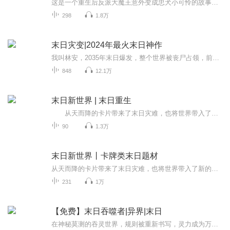
这是一个重生后反派大魔王意外变成忠犬小可怜的故事。楚千寻重生回末日之初，她发誓这一辈子一定要过好一点，活久一点，离那些危险的人和事都远远的。某日她无意间救了一个不死系的男人，洗白白之后，楚千寻惊悚的发现此人便是末日后期臭名昭著，冷血无情...
298
1.8万
末日灾变|2024年最火末日神作
我叫林安，2035年末日爆发，整个世界被丧尸占领，前世我心怀善良却被爱人背叛被丧尸分食，那么这一次，我选择杀戮。 我于死亡中重生，亦如烈日下的罪恶，欢迎收听末日灾变，期待您的点赞，收藏和评论。非常感谢
848
12.1万
末日新世界 | 末日重生
从天而降的卡片带来了末日灾难，也将世界带入了新的纪元。 食物卡、生物卡、装备卡、元气卡……这是一个崭新的世界，作为一个在新世界有着三年生存经验的人来说，重新回到起点，他的人生路会不会大不一样？每天定时更新，敬请关注。 作者：暗黑茄子 主播：奔跑的大猪蹄
90
1.3万
末日新世界丨卡牌类末日题材
从天而降的卡片带来了末日灾难，也将世界带入了新的纪元。食物卡、生物卡、装备卡、元气卡……这是一个崭新的世界，作为一个在新世界有着三年生存经验的人来说，重新回到起点，他的人生路会不会大不一样?
231
1万
【免费】末日吞噬者|异界|末日
在神秘莫测的吞灵世界，规则被重新书写，灵力成为万物之尊。主角，一位年轻无畏的勇者，凭借独特的吞噬灵力之法，在这片奇幻疆域中展开了惊心动魄的冒险。无论是咆哮山林的凶兽，还是隐匿暗处的妖邪，都成为他成长路上的“补给”。每一次战斗都是生死博弈...