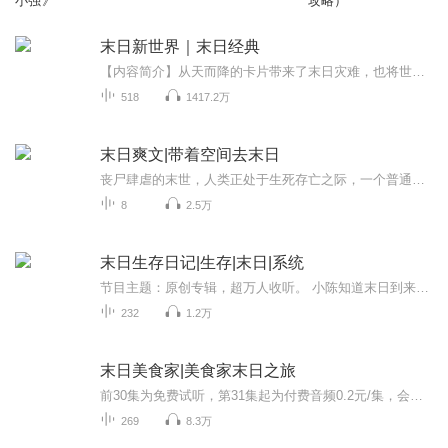
小强》
攻略）
末日新世界｜末日经典
【内容简介】从天而降的卡片带来了末日灾难，也将世界带入了新的纪元。食物卡、生物卡、装备卡、元气卡……这是一个崭新的世界，作为一个在新世界有着三年生存经验的人来说，重新回到起点，他的人生路会不会大不一样？文字版权方：阅文听书【作者/主播简介...
518
1417.2万
末日爽文|带着空间去末日
丧尸肆虐的末世，人类正处于生死存亡之际，一个普通现代人来到这个世界，在他的带领下，人类为生存而激情燃烧的战斗，脆弱却充满活力！生命的升华来自与恶劣环境的搏斗，书中有你我想要的激情与热血！末日 丧尸 小说交流群334242775
8
2.5万
末日生存日记|生存|末日|系统
节目主题：原创专辑，超万人收听。 小陈知道末日到来提前发育，统治世界。人物介绍： 小陈:12岁，帅气，很聪明。在末日爆发时期的团队领导作用。 吴泽:13岁，实力派，说啥就干啥，超级发育超级猛 白浩:11岁，很胖，力气特别大，后期发育比较慢 郭某人:人物...
232
1.2万
末日美食家|美食家末日之旅
前30集为免费试听，第31集起为付费音频0.2元/集，会员免费收听；【内容介绍】 开局赠送了个小萝莉，秦歌表示愁白了头。好在咱们有厨艺傍身，操碎了老父亲的心。眼瞧着餐馆的生意越来越好，天天种种地、养养花、做做菜、带带女儿，生活美滋滋！没...
269
8.3万