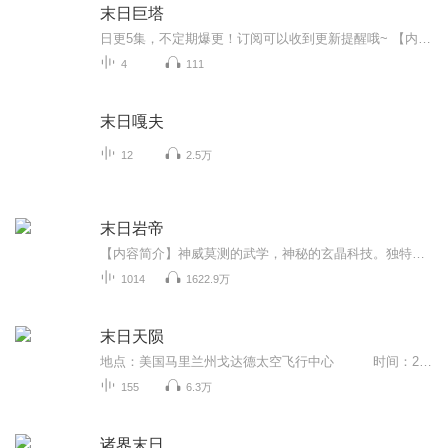
末日巨塔
日更5集，不定期爆更！订阅可以收到更新提醒哦~ 【内容简介】 《末日巨塔(基地组织与9·11之路译文纪实)》由劳伦斯·赖特著，记述的是：2001年9月11日，美国本土遭遇***严重的恐怖袭击。四架波音客机被劫，先后撞击世贸中心双塔和国防部五角大楼，从而...
4
111
末日嘎夫
12
2.5万
末日岩帝
【内容简介】神威莫测的武学，神秘的玄晶科技。独特的岩系异能，诡异的特长丧尸。强悍的特征变异兽，诡秘的时空遗迹。尽在，末日岩帝！【作者/主播简介】作者：墨来疯，网络小说作家。主播：驴蛋先生。【购买须知】1、本作品为付费有声书，前105集为免费试...
1014
1622.9万
末日天陨
地点：美国马里兰州戈达德太空飞行中心 时间：2020年4月1日上午10点15分 汤姆是戈达德太空飞行中心负责哈勃望远镜远程数据传输的主管，负责4个工作团队的协调，以及重大讯息的直接处理权力。在他的办公桌上，并排放着4部电话，其中3部是鲜艳的红...
155
6.3万
诸界末日