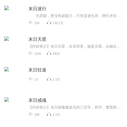
末日迷行
无异能，更没有超能力，只有适者生存，挣扎求生，为生存拼尽全力。末日突然降临，作为幸存者的你是为了生存不择手段，随意剥夺别人的生存机会；还是人不犯我我不犯人，人若犯我我必犯人；还是努力帮助弱者，展现自己的仁慈之心？ 在末日世界，没有法律的制裁，没有道德的准绳，没有舆论的谴责，更没有对错，一切只是为了人类最原始的本能——活下去。本书的主人公刘小米只是一个普普通通踏入社会不久的普通上班族，作为一个小人物，他没有什么雄心壮志，甚至有点安于现状，不思进取，当被毫无准备地扔进末世这...
226
130.2万
末日天星
【内容简介】末日天星，在末世里，她是灾星。从她左膝散发而出的浅黄气体，可以让变异的生物疯狂……夜天星，在末世苦苦挣扎了九个月后死去时，心里只有一个念头。如果可以重来一次，她一定会跟与她相依为命十多年的一对双胞弟弟断绝关系，一定会跟与她有...
1140
6928
末日狂途
13
2.3万
末日戒魂
【内容简介】末日病毒爆发后的三百年，和平、繁荣和人类越来越遥远，人类不但没能夺回地球的控制权，反而生存的问题越来越严峻。幸存者活在高高的巨壁内，建立新的秩序。三百年的安稳让大部分的人认为巨壁内是绝对的安全，所以人们开始为了权力和金钱明争...
166
2.1万