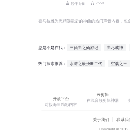
地缘政治 | 一口气听懂全球上下五千
7550
靓仔山雀
美国、欧盟、中东、朝鲜半岛局势
喜马拉雅为您精选最后的神曲的热门声音内容，包
三仙曲之仙游记
曲尽成神
您是不是在找：
星空的恋曲
神曲天音
天
水浒之最强匪二代
空战之王
热门搜索推荐：
纨绔修神记
轮回龙脉
异
云剪辑
开放平台
在线音频剪辑神器
对接海量精彩内容
关于我们
联系我
Copyright © 2012-