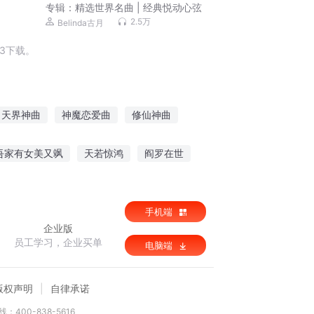
专辑：
精选世界名曲 | 经典悦动心弦
2.5万
Belinda古月
3下载。
天界神曲
神魔恋爱曲
修仙神曲
九曲仙路
凡界九曲
长空一曲
吾家有女美又飒
天若惊鸿
阎罗在世
手机端
企业版
员工学习，企业买单
电脑端
版权声明
自律承诺
：400-838-5616