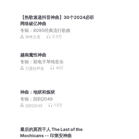
【热歌速递抖音神曲】30个2024必听
网络破亿神曲
专辑：
8090经典流行歌曲
3.3万
神奇之道
越南魔性神曲
专辑：
双电子琴纯音乐
402
只爱好声音
神曲：地狱和炼狱
专辑：
回到2049
1.5万
回到2049
最后的莫西干人 The Last of the
Mochicans -- 印第安神曲