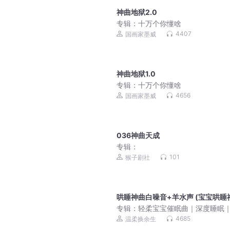
神曲地狱2.0
专辑：
十万个你懂啥
4407
国画家墨威
神曲地狱1.0
专辑：
十万个你懂啥
4656
国画家墨威
036神曲天成
专辑：
101
猴子剧社
哄睡神曲白噪音+羊水声 (宝宝哄睡
专辑：
轻柔宝宝催眠曲｜深度睡眠
进宝宝大脑发育
4685
温柔换余生