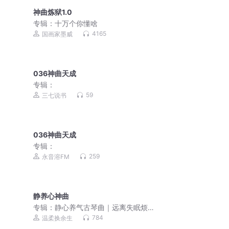
神曲炼狱1.0
专辑：
十万个你懂啥
4165
国画家墨威
036神曲天成
专辑：
59
三七说书
036神曲天成
专辑：
259
永音溶FM
静养心神曲
专辑：
静心养气古琴曲｜远离失眠烦
躁，舒缓心绪疏肝理气
784
温柔换余生