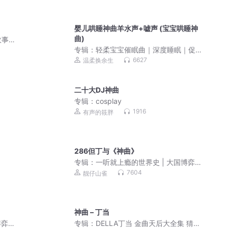
婴儿哄睡神曲羊水声+嘘声 (宝宝哄睡神
曲)
故事
专辑：
轻柔宝宝催眠曲｜深度睡眠｜促
进宝宝大脑发育
6627
温柔换余生
二十大DJ神曲
专辑：
cosplay
1916
有声的筱胖
286但丁与《神曲》
专辑：
一听就上瘾的世界史 | 大国博弈
地缘政治 | 一口气听懂全球上下五千年 |
7604
靓仔山雀
美国、欧盟、中东、朝鲜半岛局势
神曲 – 丁当
博弈
专辑：
DELLA丁当 金曲天后大全集 猜不