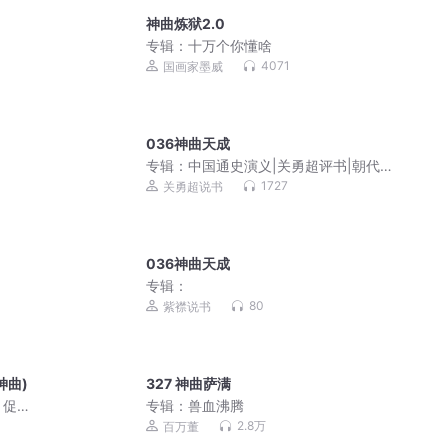
神曲炼狱2.0
专辑：
十万个你懂啥
4071
国画家墨威
036神曲天成
专辑：
中国通史演义|关勇超评书|朝代更
替|君臣事迹
1727
关勇超说书
036神曲天成
专辑：
80
紫襟说书
神曲)
327 神曲萨满
｜促
专辑：
兽血沸腾
2.8万
百万董