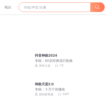
电台
抖音神曲2024
专辑：
80后经典流行歌曲
1万
神奇之道
神曲天堂2.0
专辑：
十万个你懂啥
3997
国画家墨威