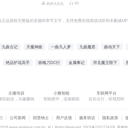
年 |
透 我爱他
63
杭州大石头
含正品授权完整版的音频和章节文字，支持免费在线阅读试听和未删减MP
九曲古记
天魔神曲
一曲凡人梦
九曲魔君
曲动天下
道九曲
灵武天下曲
重生金曲时代
一曲长风
天道有神曲
绝品护花高手
斩魄刀DC行
金属事记
拜见魔王陛下
世七情
不灭道诀
倾颜终不负
奉你繁花似锦
主播培训
小雅智能
车联网平台
兼职副业，兴趣赚钱
智能硬件，连接赋能
自在出行，听我想听
们
公司新闻
招贤纳士
用户反馈
服务协议
隐私政策
2026
www.ximalaya.com lnc. ALL Rights Reserved
沪ICP备13027243号
客服热线