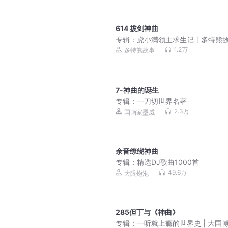
614 拔剑神曲
专辑：
虎小满领主求生记丨多特熊
丨山海神兽
1.2万
多特熊故事
7-神曲的诞生
专辑：
一刀切世界名著
2.3万
国画家墨威
余音缭绕神曲
专辑：
精选DJ歌曲1000首
49.6万
大眼炮泡
285但丁与《神曲》
专辑：
一听就上瘾的世界史 | 大国