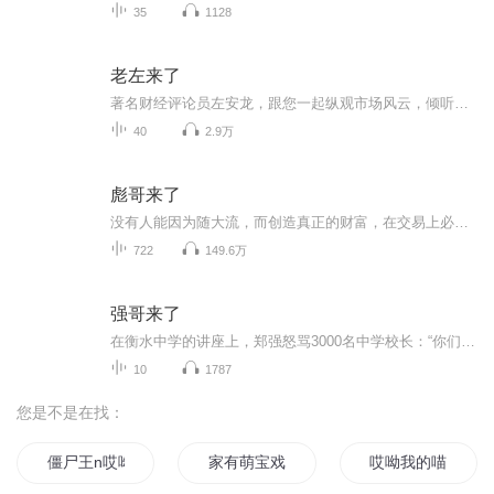
35
1128
老左来了
著名财经评论员左安龙，跟您一起纵观市场风云，倾听财经声音，在纷纭复杂的现象中，把握本质！
40
2.9万
彪哥来了
没有人能因为随大流，而创造真正的财富，在交易上必须要有独特的见解才能在投资市场里叱咤风云，我是王彪，我给我自己代言。
722
149.6万
强哥来了
在衡水中学的讲座上，郑强怒骂3000名中学校长：“你们这些人身为校长，不去关注祖国的英雄，把商人、明星的头像挂满校园，孩子们迟早毁在你们手上。”“中国只有一个人获得过祖国的6项最高荣誉，你们知道是谁吗？”这本来是一个极其普通的问题，但结果却令...
10
1787
您是不是在找：
僵尸王n哎呦不错哦
家有萌宝戏精妈咪超甜呦
哎呦我的喵大人