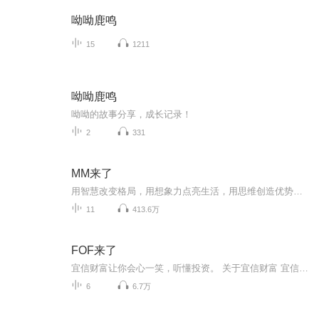
呦呦鹿鸣
15
1211
呦呦鹿鸣
呦呦的故事分享，成长记录！
2
331
MM来了
用智慧改变格局，用想象力点亮生活，用思维创造优势，这里是曹哲巍在喜马拉雅的个人节目----MM来了，它如夜空中绽放的礼花，照亮放飞的梦想。
11
413.6万
FOF来了
宜信财富让你会心一笑，听懂投资。 关于宜信财富 宜信财富是宜信旗下财富管理业务品牌，为中国高净值人士提供专业的全球资产配置服务和财富管理与投资咨询服务。涉及包含但不限于国内外类固定收益、私募股权、资本市场、对冲基金、房地产、保险保障、投资移民、游学教育等全方位财富管理产品与服务，覆盖人民币、美元、欧元等多个币种。
6
6.7万