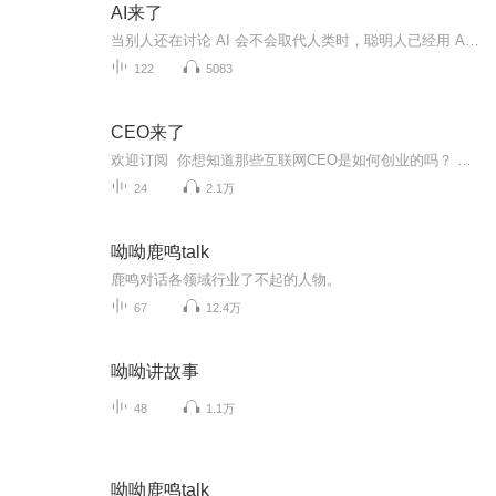
AI来了
当别人还在讨论 AI 会不会取代人类时，聪明人已经用 AI 赚到了第一桶金。 这不是科幻片，这是正在发生的现实。 我是你的 AI 商业领航员 [仙女糖]。 AI来了，没有晦涩的代码，只谈落地的应用；不制造无谓的焦虑，只提供进化的阶梯。 从工具实操到副业变...
122
5083
CEO来了
欢迎订阅 你想知道那些互联网CEO是如何创业的吗？ 你想知道CEO们的日常生活是怎样的吗？ 你想知道互联网各行各业有哪些新动向新发展吗？ 本期专辑是由腾讯大学出品的高端精品访谈栏目，对话互联网知名独角兽CEO，如：58同城CEO姚劲波、马蜂窝CEO陈罡、丁香园创始人董事长李天天、小红书创始人毛文超、猎豹移动CEO傅盛、知乎CEO周源…… 课程简介 节目每期由一位腾讯人对话一位腾讯投资的互联网知名独角兽CEO，两人会就创业经历、企业治理、行业洞察、个人修炼等话题分享干货。节目不鸡汤、不套路、不聊空泛的成功学。9月4号-10月16号，2160分钟，400余灵魂拷问，关于互联网顶尖风云人物，你想知道的都在这里！ 你将获得 ▲ CEO的创业干货分享及行业洞察 （知乎、蔚来、Keep、58同城、马蜂窝等） ▲ CEO的个人人生修炼法则 适听人群 ▲ 互联网从业者 ▲ 创业者 ▲ 所有对互联网感兴趣的人
24
2.1万
呦呦鹿鸣talk
鹿鸣对话各领域行业了不起的人物。
67
12.4万
呦呦讲故事
48
1.1万
呦呦鹿鸣talk