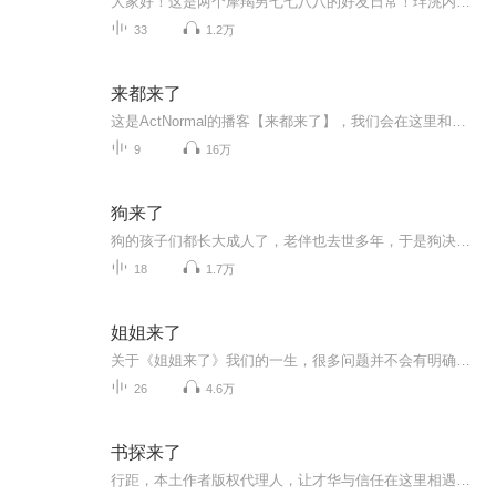
大家好！这是两个摩羯男七七八八的好友日常！珜洮内敛憨皮、安静文艺，大可幽默犀利、开朗跳脱。我们有着真诚、好奇、探索、善良，和对生活必要的仪式感。做这档节目，是想更了解自己，更了解这个世界。话题广泛，聊天内容全部为即兴发挥，不定期更新，有...
33
1.2万
来都来了
这是ActNormal的播客【来都来了】，我们会在这里和大家分享我们关于生活、个人成长、极简主义等议题的看法和讨论。这里的氛围会比ActNormal的视频频道更轻松，时长也会稍微长些，可以作为上下班通勤、做家务等不方便看视频的时间的陪伴哦...
9
16万
狗来了
狗的孩子们都长大成人了，老伴也去世多年，于是狗决定离开家，到辽阔的*去。狗先遇到了作弊的猪，帮助猪实现了当明星的愿望。...
18
1.7万
姐姐来了
关于《姐姐来了》我们的一生，很多问题并不会有明确的答案，或许答案并不是最重要的，寻找答案、不断更新的过程，就是我们的人生本身。我从媒体到品牌公关，混迹职场十年，关注发生在每个个体身上的故事；我的搭档云路我是一个关注互联网与科技、人文的交...
26
4.6万
书探来了
行距，本土作者版权代理人，让才华与信任在这里相遇。我们自2018年10月运营至今，团队共6人。我们非常期待，并擅长处理的作品类型有：历史、非虚构纪实及人文社科、新知和文学小说。也可关注我们的公众号：在下版君。我们会不定期发布书讯。希望在这里，可...