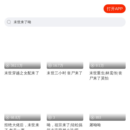
打开APP
末世来了呦
592.1万
16.7万
9.1万
末世穿越之女配来了
末世三小时 丧尸来了
末世重生|林鸾传|丧
尸来了莫怕
68.8万
3
893
拒绝大佬后，末世来
呦，祖宗来了|轻松搞
屠呦呦