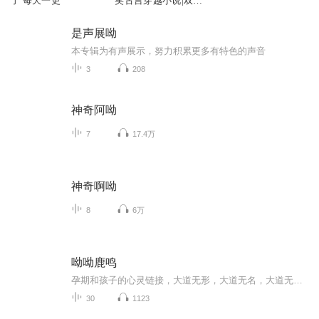
了 每天一更
笑古言穿越小说|双穿
虐汪之旅
是声展呦
本专辑为有声展示，努力积累更多有特色的声音
3
208
神奇阿呦
7
17.4万
神奇啊呦
8
6万
呦呦鹿鸣
孕期和孩子的心灵链接，大道无形，大道无名，大道无情，生育天地，运转日月，长养万物。
30
1123