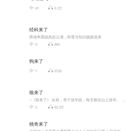
67
6.1万
经科来了
商场争霸战风起云涌，科普冷知识娓娓道来
9
884
狗来了
7
5728
狼来了
--《狼来了》 从前，有个放羊娃，每天都去山上放羊。 一天，他觉得十分无聊，就想了个捉弄大家寻开心的主意。他向着山下正在种田的农夫们大声喊：“狼来了！狼来了！救命啊！”农夫们听到喊声急忙拿着锄头和镰刀往山上跑，他们边跑边喊：“不要怕，孩子，我们来帮你打恶狼！” 农夫们火急火燎地赶到山上一看，连狼的影子也没有！放羊娃哈哈大笑：“真有意思，你们上当了！”农夫们生气地走了。 第二天，放羊娃故伎重演，善良的农夫们又冲上来帮他打狼，可还是没有见到狼的影子。 放羊娃笑得直不起腰：“你们又上当了！哈哈！” 大伙儿对放羊娃一而再再而三地说谎十分生气，从此再也不相信他的话了。 过了几天，狼真的来了，一下子闯进了羊群。放羊娃害怕极了，拼命地向农夫们喊：“狼来了！狼来了！快救命呀！狼真的来了！” 农夫们听到他的喊声，以为他又在说谎，大家都不理睬他，没有人去帮他，结果放羊娃的许多羊都被狼咬死了。
2
62.3万
桃奇来了