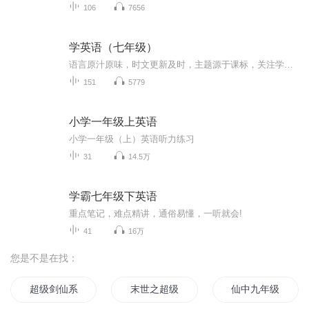
106
7656
学英语（七年级）
语言原汁原味，时文更新及时，主题源于课标，关注学科素养，推动文化传播，培养国际情怀，多模态语篇呈现，综合能力同步提升
151
5779
小学一年级上英语
小学一年级（上）英语听力练习
31
14.5万
学霸七年级下英语
重点笔记，难点精讲，通俗易懂，一听就会!
41
16万
您是不是在找：
超级剑仙系统
末世之超级全能系统
仙中九年级传说