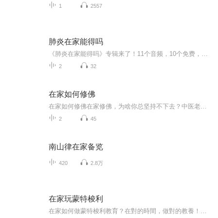
1
2557
肺炎在家能得吗
《肺炎在家能得吗》专辑来了！11个音频，10个免费，1个付费，带你科学认识家庭肺炎。免费音频系统讲解10个关键问题，付费音频深度剖析，10篇干货组合拳，让你秒懂！别慌，跟着走，健康不愁！
2
32
在家如何修佛
在家如何修佛在家修佛，为啥你总坚持不下去？中医老炮儿给你支个招 隔壁王大爷天天念叨"阿弥陀佛"，结果转头就跟菜市场大妈为了五毛钱吵得面红耳赤；朋友圈里晒抄经的小张，上个月还在深夜emo发"人生皆苦"，这周就开始狂炫火锅配啤酒——在家修佛这事儿...
2
45
南山律在家备览
420
2.8万
在家玩蒙特梭利
在家如何做蒙特梭利教育？在對的時間，做對的教養！把握孩子學習力爆發的關鍵時刻，孩子就能快樂學、父母輕鬆教！掌握0～6歲九大敏感期，幫助成人了解兒童，幫助兒童內在潛能最大限度的得以發揮.