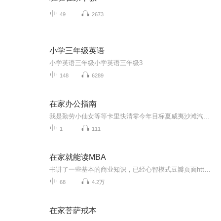
49
2673
小学三年级英语
小学英语三年级小学英语三年级3
148
6289
在家办公指南
我是勤劳小仙女等等卡里快清零今年目标夏威夷沙滩汽水比基尼 线上加班到夜里不怕秃头的危机泡面咖啡全备齐趁着年轻要赚很多Money 《在家办公指南》X CC酱2020开年巨制•时下最潮流的办公模式故倾安/陶黎作词X柳为作曲时下最潮流最in的办公指南，欢快活泼的旋律，诙谐幽默的歌词完美诠释每个人在家办公的真实状态，谨以此歌献给每一位默默坚守在自己岗位的人！
1
111
在家就能读MBA
书讲了一些基本的商业知识，已经心智模式豆瓣页面https://book.douban.com/subject/6900660/作者的个人网站 https://personalmba.com/继续学习的书单https://personalmba.com/best-business-books/个人读下来觉得还不错，有兴趣的朋友可以去找书看看
68
4.2万
在家菩萨戒本