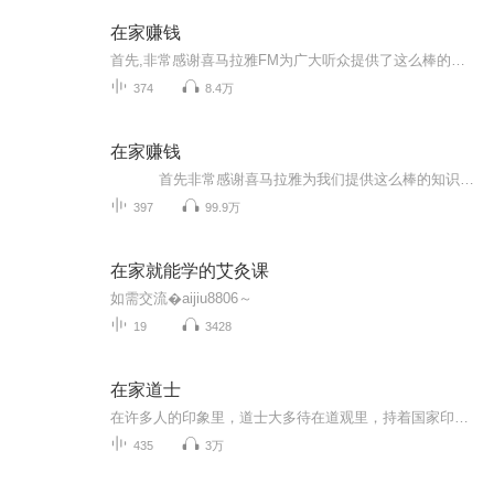
在家赚钱
首先,非常感谢喜马拉雅FM为广大听众提供了这么棒的音频知识分享平台，非常感谢每一位工作人员的辛勤付出！是你们让更多的人方便、快捷地获得更好、更实用的知识！ 微我的这个信：A3435192467，送《55个小本创业项目实战方案》 做为一名主播，我会通过不断地释放价值，不断的传播正能量，努力帮助到更多的人，让没有背景，没有人脉，没有资源的普通人，在当今互联网时代，也可以通过努力，改变自己和家族的命运！
374
8.4万
在家赚钱
首先非常感谢喜马拉雅为我们提供这么棒的知识分享平台，也感谢每位工作人员的辛勤付出！让我们能够获取更多、更好、实用的知识！ 让一个一无所有的人，如何白手起家？如何通过不断释放价值，帮助到更多的人，从而改变自己和他人的命运！ 本专辑是宋立超通过自身的一些亲身经历、经验以及所学的知识分享给大家，希望对创业者或是即将创业的人有所帮助。本专辑的宗旨： “只帮助勤奋努力的人赚钱，懒惰的人请走开！” 生活在如今的互联网时代不懂营销，就如同瞎子走路，力气花了不少，结果事与愿违。在此为你揭秘人性营销学，实实在在内部分享，为你带来更多创业实战经验，帮助不甘于现状的草根一族、及想解决困境、想转型的老板在互联网上少走弯路，创业成功！讲课风格：通俗、易懂、易操作！ 我所擅长： 开发项目，挖掘利润点。 团队管理。 互联网团队建设。 团队人际关系处理。 如何当好老板，做好老大。 关注我你将学到： 如何开发项目。 如何寻找合伙人。 如何管理团队。 如何激发团队的斗志。 如何当好一个老板。 如何在互联网时代掘金，做业务。 如何紧跟互联网和移动互联网的时代趋势 如何做企业？ 如何打造团队？ 分享互联网创业的方法。 如何用互联网工具拓展业务。 在自己不懂技术的情况下，怎么创业..........
397
99.9万
在家就能学的艾灸课
如需交流�aijiu8806～
19
3428
在家道士
在许多人的印象里，道士大多待在道观里，持着国家印制的道士证，将中国唯一的本土道门宗教传承下去。如果是走上街头摆摊解卦，则会被大多数人认为是骗子。国家没有给我颁发道士证，不过，我却是一名有着真才实学的道士，和坐在观里的那些道士不同，我是个...
435
3万