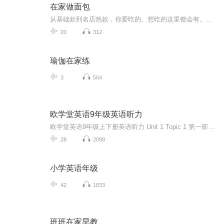
在家做面包
从基础款到名店热款，你爱吃的、想吃的这里都会有。杂粮果蔬包、健康吐司、“洋气”软欧包，黑眼豆豆、奶酪包、盐面包卷……自己动手做酱料，低糖健康更放心。薄灰带你解锁面包美味吃法新姿势，香浓花生酱、酸甜樱桃果酱、经典沙拉酱、甜蜜红豆馅……面包...
20
312
瑜伽在家练
3
564
欧学堂英语9年级英语听力
欧学堂英语9年级上下册英语听力 Unit 1 Topic 1 第一部分听力（20分） Ⅰ.听句子，选择与句子意思相符的图片。每个句子读一遍。（5分） ( )1. ( )2. ( )3. ( )4. ( )5. Ⅱ.听句子，选择正确答案。每个句子读一遍。（5分） ( )6.A.Yes, I do. B.No, I don’t. C.Yes, I have. ( )7.A.Not bad. B.Thank you. C.I’m OK. ( )8.A.Sure. B.That’s all right. C.Great. ( )9.A.In a disabled children’s home. B.In summer holiday. C.Yes, I did. ( )10.A.The library. B.Never. C.No, I haven’t. Ⅲ.听对话及问题，选择正确答案。每段对话及问题读两遍。（5分） ( )11.A.She helped a girl. B.She helped a disabled boy. C.She helped her classmate. ( )12.A.In Beijing. B.At home. C.At her father’s study. ( )13.A.To play with her granny. B.To help the disabled granny. C.To travel to Africa. ( )14.A.To play basketball. B.To watch TV. C.To watch a movie. ( )15.A.Wide but dirty. B.Wide and clean. C.Narrow and dirty. Ⅳ.听短文，完成下面表格。短文读两遍。（5分） In the past Now Study She used to be 16. . She works very hard. Hair It used to be 17. . It is 18. . Sport She used to play 19. . She is on the soccer team. Hobby She used to like collecting 20. . She likes collecting coins.
28
2098
小学英语年级
42
1833
班班在家早教