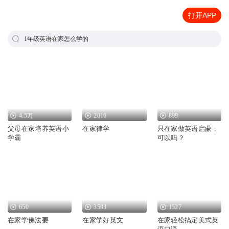
打开APP
1年级英语在家怎么学的
4.5万
2016
899
父母在家培养英语小
在家律学
只在家做英语启蒙，
学霸
可以吗？
650
3593
1527
在家学佛法要
在家学好英文
在家轻松搞定美式英