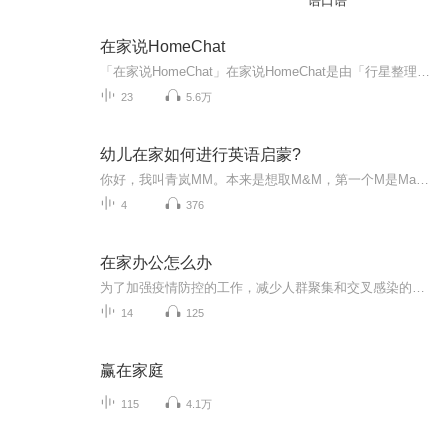
语口语
在家说HomeChat
「在家说HomeChat」在家说HomeChat是由「行星整理事务所」出品的聊天播客节目。由生活整理师大茶和先生言玖共同主持。它将在家与类似家的信任场景下，畅聊从「家」所延展开来的话题。你已经可以在小宇宙、网易云音乐、荔枝FM、喜马拉雅等平台收听到我们的...
23
5.6万
幼儿在家如何进行英语启蒙?
你好，我叫青岚MM。本来是想取M&M，第一个M是May，我自己；第二个M是Maya，我女儿，一个快满5岁的小姑娘。但是，主播名不能有符号，所以，就变成了“青岚MM”。我的声音签名是“You're me;and more.”这是电影《恐龙当家》里边，Arlo的爸爸经常对他说的话。我把它对应了荀子的“青，取之于蓝；而青于蓝”。这句正好是《劝学》里面的话。咱们做父母的，总是希望孩子能够比自己更好，更优秀。怎么样才能让孩子更好呢？《三字经》的结尾是“人遗子，金满盈；我教子，唯一经。”19年春天，Maya两岁多一点开始，开始听儿歌和、看动画动画，“磨耳朵”；她听了一个春天又一个夏天，在秋天的时候，跟我提出想通过书来学习自然拼读规则，于是，我们两个开始在家学习英语自然拼读规则。现在Maya快五岁了，已经熟练掌握了26个英文字母的字母名和字母音，能够自己独立阅读由规则词和视觉词组成的自然拼读绘本。最主要的，遇到没有见过，或学过但忘记的规则词，她会利用拼读规则，自己把它拼出来。真正做到了“见词能读”。Maya并不多么聪明，也没有天天花好长时间学英语，只是天天听英语儿歌、看英语动画，每天10～15分钟，学习一个自然拼读规则，开始时，要半个月反复学一个音，后来过渡到10天，后来7天，后来3天。学了会忘，忘了还要复习。就这样螺旋式前进，每天坚持不断地学习、复习。什么是英语自然拼读？自然拼读资源该如何获取？怎么样在家教孩子学习英语自然拼读？我听不懂英语，怎么判断孩子是不是进步了？孩子在家学英语自然拼读，需要多长时间学成？孩子英语怎么样，就算是学成了？这些，作为亲身吃过葡萄的过来人，只要你感兴趣，愿意听，我都可以一一为你解答。每周15分钟到半个小时，教给孩子的不只是知识，更是方法，是渔猎的“渔”。
4
376
在家办公怎么办
为了加强疫情防控的工作，减少人群聚集和交叉感染的风险，很多企业纷纷开启了“在家办公”的模式。关于如何实现高效“远程办公”、什么是“在线办公”礼仪等问题接踵而至。因此，人民网以“在家办公怎么办”为主题征集优秀音频作品，收录至此专辑中。
14
125
赢在家庭
115
4.1万