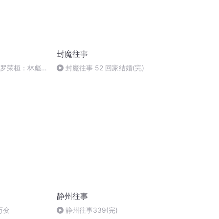
封魔往事
元帅罗荣桓：林彪
封魔往事 52 回家结婚(完)
主席称为“可一
静州往事
万变
静州往事339(完)