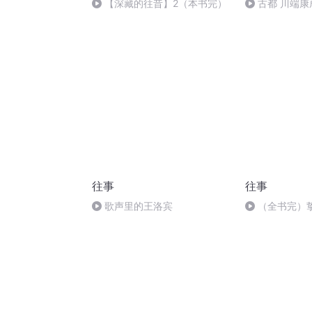
【深藏的往昔】2（本书完）
古都 川端康
同枝余生难同渡
往事
往事
歌声里的王洛宾
（全书完）