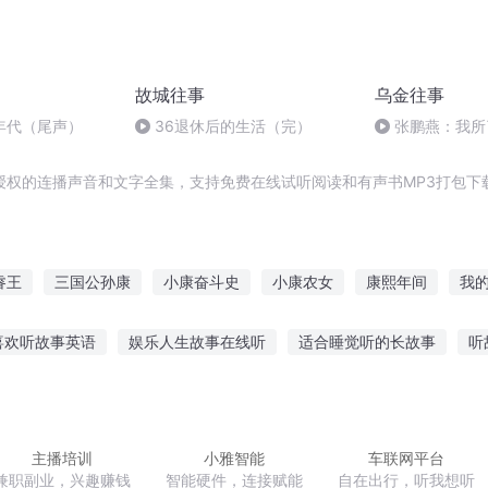
故城往事
乌金往事
年代（尾声）
36退休后的生活（完）
张鹏燕：我所
授权的连播声音和文字全集，支持免费在线试听阅读和有声书MP3打包下
睿王
三国公孙康
小康奋斗史
小康农女
康熙年间
我
大道
康巴风云
天下安康
再别康桥
大康乱世侯成传
康
喜欢听故事英语
娱乐人生故事在线听
适合睡觉听的长故事
听
康何为浪
小康大道
幼儿听的爱迪生故事
迪士尼夏日故事在线听
心雨社会故事在线听
儿教案小青蛙听故事
熊出没之故事总结听
剧情笑话故事在线听
主播培训
小雅智能
车联网平台
兼职副业，兴趣赚钱
智能硬件，连接赋能
自在出行，听我想听