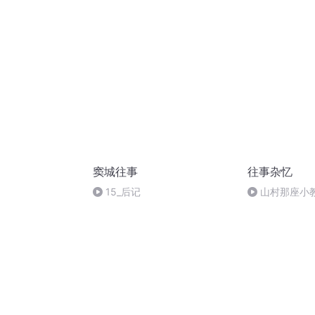
开心
窦城往事
往事杂忆
15_后记
山村那座小