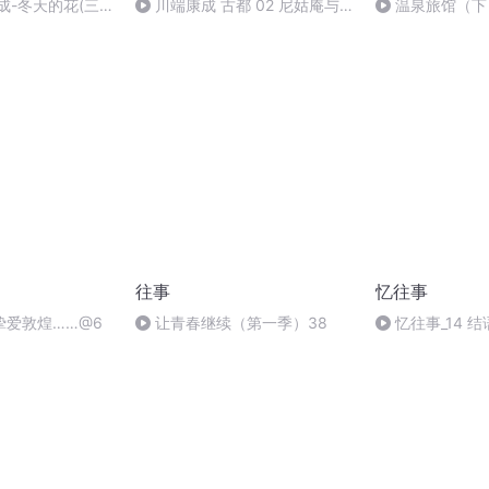
成-冬天的花(三)
川端康成 古都 02 尼姑庵与
温泉旅馆（下
 拂袖一去泪满襟
格子门
往事
忆往事
挚爱敦煌……@6
让青春继续（第一季）38
忆往事_14 结