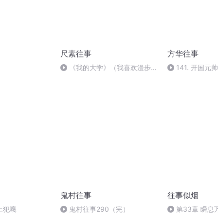
尺素往事
方华往事
《我的大学》（我喜欢漫步在
141. 开国
大自然中）
最依赖他，被毛
生共事的人”
鬼村往事
往事似烟
上犯嘠
鬼村往事290（完）
第33章 瞬息