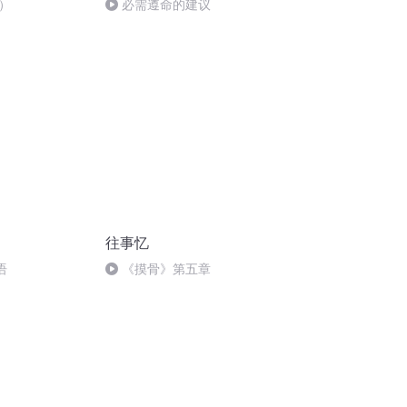
）
必需遵命的建议
往事忆
语
《摸骨》第五章