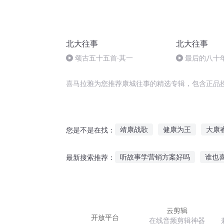
北大往事
北大往事
颂古五十五首·其一
最后的八十
喜马拉雅为您推荐康城往事的精选专辑，包含正品
靖康战歌
健康为王
大康
您是不是在找：
我在古代奔小康
重生之康庄
听故事学营销方案好吗
谁也
最新搜索推荐：
宠物小精灵之小康
让你们康
书房听故事音箱怎么用
讲给
地球太阳月亮星星听故事
幼
云剪辑
开放平台
在线音频剪辑神器