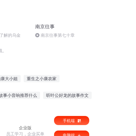
南京往事
了解的乌金
南京往事第七十章
载。
的康大小姐
重生之小康农家
熙年间当太子
爱上康熙帝
故事小音响推荐什么
听叶公好龙的故事作文
听单爷爷说故宫故事
手机端
企业版
员工学习，企业买单
电脑端