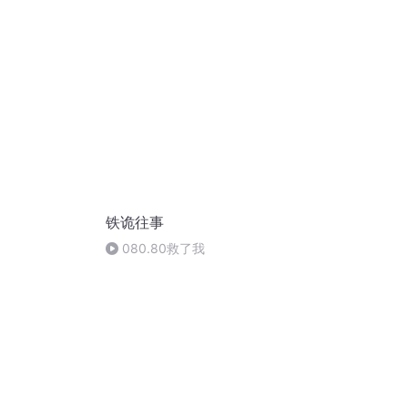
铁诡往事
080.80救了我