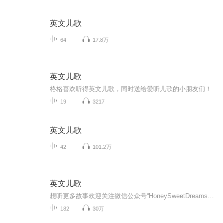
英文儿歌
64
17.8万
英文儿歌
格格喜欢听得英文儿歌，同时送给爱听儿歌的小朋友们！
19
3217
英文儿歌
42
101.2万
英文儿歌
想听更多故事欢迎关注微信公众号“HoneySweetDreams”——Annie妈妈的睡前故事，每天一个有声睡前故事，并且推送一首英文儿歌！版权声明：Annie妈妈的睡前故事“所有故事系Annie妈妈录制，转载请注明出处，不可用于商业盈利用途。配图、儿歌来源于网络，版...
182
30万