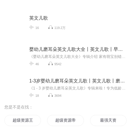
英文儿歌
16
119.2万
婴幼儿磨耳朵英文儿歌大全丨英文儿歌丨早教儿歌
《婴幼儿磨耳朵英文儿歌大全》专辑介绍 家有萌宝别错过这套宝藏专辑！聚焦小动物主题，每首儿歌都是精心雕琢的启蒙明珠。旋律活泼俏皮，宛如跳跃在森林里的阳光，一下就能抓住宝宝注意力。歌词简单日常，围绕动物习性与模样，以稚嫩童声演绎，反复聆听间，...
46
9542
1-3岁婴幼儿磨耳朵英文儿歌丨英文儿歌丨磨耳朵儿歌
《1 - 3 岁婴幼儿磨耳朵英文儿歌》专辑来啦！专为低龄宝宝精心筹备，满满都是小动物题材的英文儿歌。旋律轻松明快、朗朗上口，像灵动音符串起欢乐童趣。歌词简洁且重复，契合宝宝语言学习规律，纯澈童声演唱，日常聆听，宛如妙趣英语课堂，助宝宝无痛磨耳...
18
3694
您是不是在找：
超级资源王国
超级资源帝国
最强天资