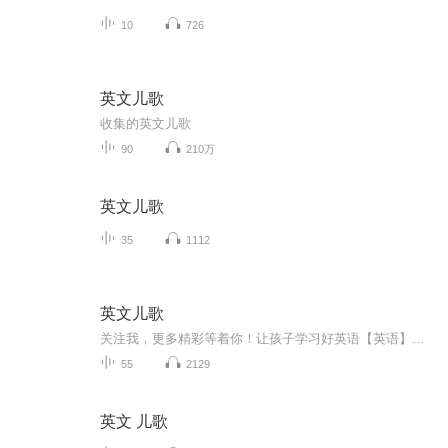
10
726
英文儿歌
收集的英文儿歌
90
210万
英文儿歌
35
1112
英文儿歌
关注我，更多精彩等着你！让孩子学习好英语️【英语】你知道英文儿歌对孩子学习英语都有哪些好处吗？在我们的小时候常常会哼唱一首儿歌“一闪一闪亮晶晶，满天都是小星星挂在天空放光明，好像许多小眼睛”这首歌，用英语来唱也是非常朗朗上口呢！兴趣是英...
55
2129
英文 儿歌