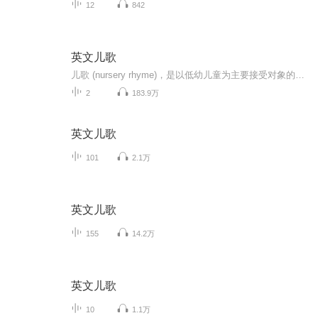
12
842
英文儿歌
儿歌 (nursery rhyme)，是以低幼儿童为主要接受对象的具有民歌风味的简短诗歌。它是儿童文学最古老也是最基本的体裁形式之一。儿歌是民歌的一种，世界各地都有。
2
183.9万
英文儿歌
101
2.1万
英文儿歌
155
14.2万
英文儿歌
10
1.1万