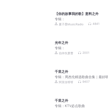
【你的故事我的歌】意料之外
专辑：
4841
夏子墨MusicRadio
光年之外
专辑：
2001
伯仲失萧曹
千里之外
专辑：
周杰伦精选歌曲合集｜最好
歌曲｜超高清音质
9407
阿芙佳呀呀
千里之外
专辑：
KTV必点歌曲