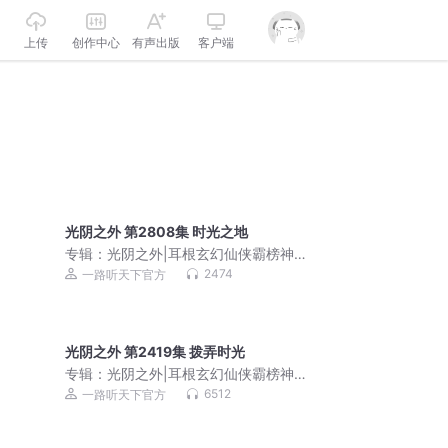
上传
创作中心
有声出版
客户端
光阴之外 第2808集 时光之地
专辑：
光阴之外|耳根玄幻仙侠霸榜神作|
成长流仙逆一念永恒
2474
一路听天下官方
光阴之外 第2419集 拨弄时光
专辑：
光阴之外|耳根玄幻仙侠霸榜神作|
成长流仙逆一念永恒
6512
一路听天下官方