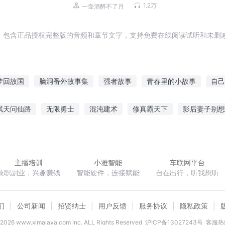
1.2万
一壶酒醉不了月
，包含正品授权完整版的音频和章节文字，支持免费在线阅读试听和未删减
梦回故国
脑洞番外故事集
强者故事
青春里的小故事
自己
讲
末日之后你还能记得谁的故事
末世后的故事
我故事里的你
弑天问仙路
无限勇士
混沌建术
修真霸天下
影后妻子别想
小会
一只猫的故事
我外星人奇异猫的故事
春风故人
气可持续发展进行时
隐婚盛宠总裁大人深深爱
穿越系统之辉煌人
主播培训
小雅智能
车联网平台
兼职副业，兴趣赚钱
智能硬件，连接赋能
自在出行，听我想听
们
公司新闻
招贤纳士
用户反馈
服务协议
隐私政策
2026
www.ximalaya.com lnc. ALL Rights Reserved
沪ICP备13027243号
客服热线