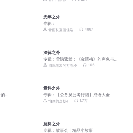
光年之外
专辑：
4887
青雨长夏丽佳浩
法律之外
专辑：
雪隐鹭鸶：《金瓶梅》的声色与
虚无|照见世界D50
106
眉坞老农的万卷楼
意料之外
听的
专辑：
【公务员公考行测】成语大全
1.7万
怕冷的企鹅e
意料之外
专辑：
故事会 | 精品小故事