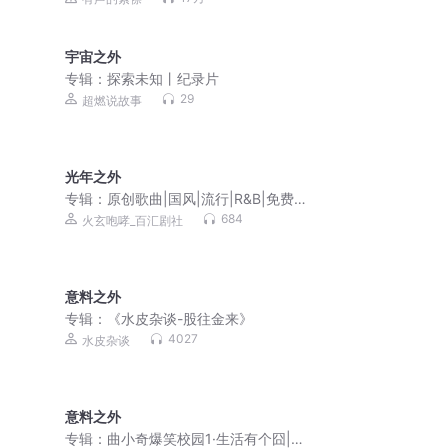
宇宙之外
专辑：
探索未知丨纪录片
29
超燃说故事
光年之外
专辑：
原创歌曲|国风|流行|R&B|免费专
辑
684
火玄咆哮_百汇剧社
意料之外
专辑：
《水皮杂谈-股往金来》
4027
水皮杂谈
意料之外
专辑：
曲小奇爆笑校园1·生活有个囧|小