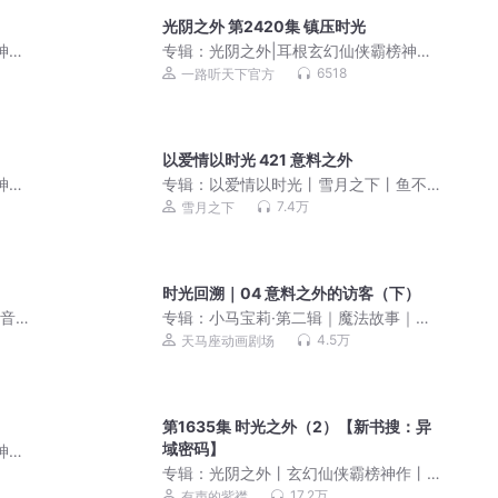
光阴之外 第2420集 镇压时光
神作|
专辑：
光阴之外|耳根玄幻仙侠霸榜神作|
成长流仙逆一念永恒
6518
一路听天下官方
以爱情以时光 421 意料之外
神作|
专辑：
以爱情以时光丨雪月之下丨鱼不
语丨多人精品有声剧
7.4万
雪月之下
时光回溯｜04 意料之外的访客（下）
高音质
专辑：
小马宝莉·第二辑｜魔法故事｜睡
前故事【天马座动画剧场】
4.5万
天马座动画剧场
第1635集 时光之外（2）【新书搜：异
域密码】
神作|
专辑：
光阴之外丨玄幻仙侠霸榜神作丨
耳根丨紫襟领衔多人有声剧
17.2万
有声的紫襟