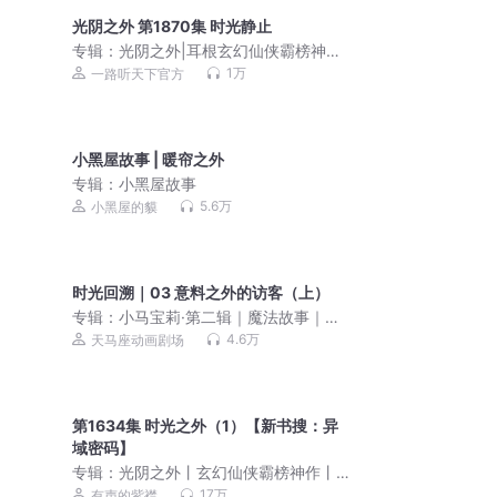
光阴之外 第1870集 时光静止
专辑：
光阴之外|耳根玄幻仙侠霸榜神作|
成长流仙逆一念永恒
1万
一路听天下官方
小黑屋故事 | 暖帘之外
专辑：
小黑屋故事
5.6万
小黑屋的貘
时光回溯｜03 意料之外的访客（上）
专辑：
小马宝莉·第二辑｜魔法故事｜睡
前故事【天马座动画剧场】
4.6万
天马座动画剧场
第1634集 时光之外（1）【新书搜：异
域密码】
专辑：
光阴之外丨玄幻仙侠霸榜神作丨
耳根丨紫襟领衔多人有声剧
17万
有声的紫襟