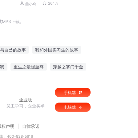
学生笑话|睡前故事
26.1万
曲小奇
MP3下载。
与自己的故事
我和外国实习生的故事
一间学校里的故事
小强故事
我
重生之最强至尊
穿越之寒门千金
生
跨界天皇
手机端
企业版
员工学习，企业买单
电脑端
版权声明
自律承诺
：400-838-5616