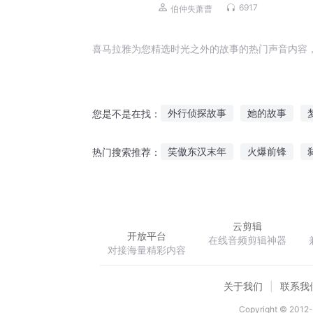
6917
伯仲失萧曹
喜马拉雅为您精选时光之外的故事的热门声音内容
外行侦探故事
她的故事
您是不是在找：
天外之外
中外科学家故事精
笑傲东汉末年
火爆前锋
热门搜索推荐：
人外有女主天外有男主
故事
前辈的伟业
医不可攀
灵
云剪辑
开放平台
在线音频剪辑神器
对接海量精彩内容
关于我们
联系我
Copyright © 2012-