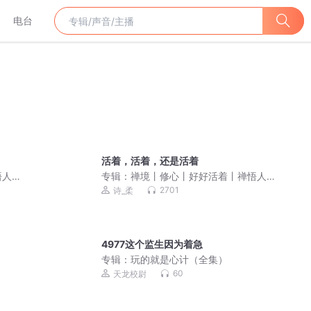
电台
活着，活着，还是活着
悟人
专辑：
禅境丨修心丨好好活着丨禅悟人
生
2701
诗_柔
4977这个监生因为着急
专辑：
玩的就是心计（全集）
60
天龙校尉