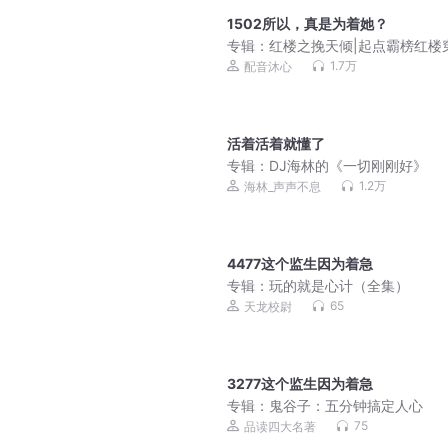
1502所以，真是为着她？
专辑：
红楼之挽天倾|起点霸榜红楼
后宫爽文|历史权谋|多人有声剧
1.7万
配音沐心
活着活着就懂了
专辑：
DJ海林的《一切刚刚好》
1.2万
海林_声声不息
4477这个监生因为着急
专辑：
玩的就是心计（全集）
65
天龙校尉
3277这个监生因为着急
专辑：
鬼谷子：五分钟搞定人心
75
品读四大名著