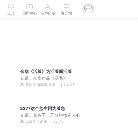
上传
创作中心
有声出版
客户端
余华《活着》为活着而活着
专辑：
余华作品《活着》
2.4万
育珂朗诵演讲培训
3277这个监生因为着急
专辑：
鬼谷子：五分钟搞定人心
75
品读四大名著