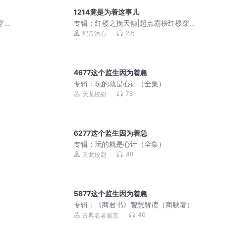
1214竟是为着这事儿
穿越
专辑：
红楼之挽天倾|起点霸榜红楼穿越
后宫爽文|历史权谋|多人有声剧
2万
配音沐心
4677这个监生因为着急
专辑：
玩的就是心计（全集）
78
天龙校尉
6277这个监生因为着急
专辑：
玩的就是心计（全集）
48
天龙校尉
5877这个监生因为着急
专辑：
《商君书》智慧解读（商鞅著）
40
古典名著鉴赏