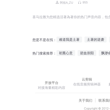
侠无CP真人免费
955
阿祖A_ZU
喜马拉雅为您精选活著為著你的热门声音内容，包
难道我是土著
土著的逆袭
您是不是在找：
我的确是土著人士原主
火影
初熏心意
碧血崇阳
飘渺
热门搜索推荐：
论我和土著的二三事
太虚之
悲鸣之歌春
未来的亦能
云剪辑
开放平台
在线音频剪辑神器
对接海量精彩内容
关于我们
联系我
Copyright © 2012-