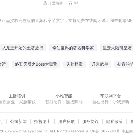
93
珍爱朗读
含正品授权完整版的音频和章节文字，支持免费在线阅读试听和未删减MP
从龙王开始的土著旅行
修仙世界的著名科学家
星云大陆凯皇著
之恶名昭著
土著女主是绿茶
原著杀我
著名高手
修仙土著
命运
盛娶天后之Boss太毒舌
失踪档案
丹道武皇
初音的
天下名著
我是暗黑小土著
土著仙途
被土著抢了系统还成了世
终极幻想之入梦如幻
尸冢之间
宣告表白的爱情
满面桃花开
主播培训
小雅智能
车联网平台
兼职副业，兴趣赚钱
智能硬件，连接赋能
自在出行，听我想听
们
公司新闻
招贤纳士
用户反馈
服务协议
隐私政策
2026
www.ximalaya.com lnc. ALL Rights Reserved
沪ICP备13027243号
客服热线