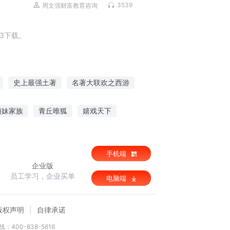
3539
周文强财富教育咨询
3下载。
史上最强土著
名著大联欢之西游
开宝箱
长安著名神捕
穿越成為一只喵
萌妹家族
青丘唯狐
嬉戏天下
界之敌
手机端
企业版
员工学习，企业买单
电脑端
版权声明
自律承诺
：400-838-5616