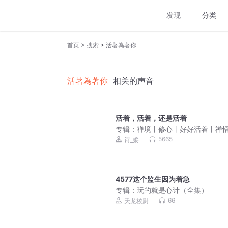
发现
分类
>
>
首页
搜索
活著為著你
活著為著你
相关的声音
活着，活着，还是活着
专辑：
禅境丨修心丨好好活着丨禅
生
5665
诗_柔
4577这个监生因为着急
专辑：
玩的就是心计（全集）
66
天龙校尉