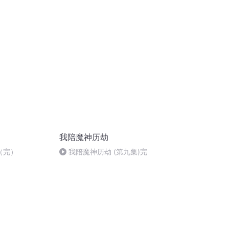
我陪魔神历劫
（完）
我陪魔神历劫 (第九集)完