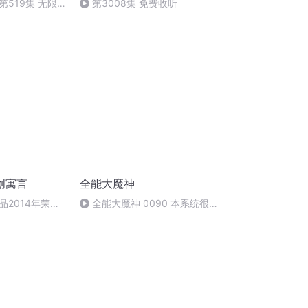
519集 无限
第3008集 免费收听
创寓言
全能大魔神
2014年荣获2
全能大魔神 0090 本系统很
篇寓言文学最高
吵？（未完待续）
）