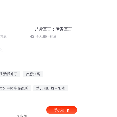
一起读寓言：伊索寓言
四集
行人和梧桐树
载。
生活我来了
梦想公寓
情公寓
爱情公寓
爱情公寓之美女系统
大牙讲故事在线听
幼儿园听故事要求
寓
可以听的搞笑鬼故事
听农历蛇的故事
手机端
企业版