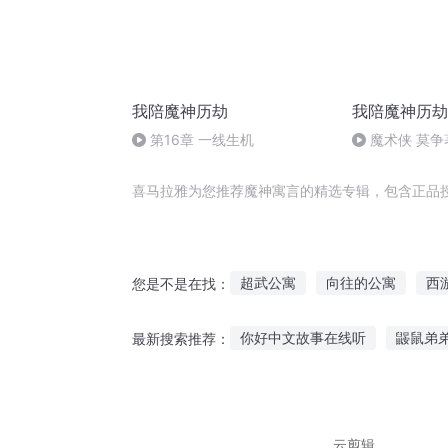
我陪魔神历劫
我陪魔神历劫
第16章 一线生机
魔术侠 莫争
喜马拉雅为您推荐魔神寓言的精选专辑，包含正品
超武公寓
向往的公寓
西
您是不是在找：
爱情公寓之向往的生活
生活
你好中文故事在线听
鼹鼠弟
最新搜索推荐：
风情公寓
爱情公寓之我的爱
为什么听故事容易催眠
搞笑
怎样直播听故事赚钱呢
多听
云剪辑