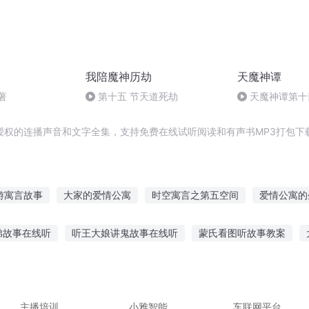
我陪魔神历劫
天魔神谭
著
第十五 节天道死劫
天魔神谭第十
授权的连播声音和文字全集，支持免费在线试听阅读和有声书MP3打包下
游寓言故事
大家的爱情公寓
时空寓言之第五空间
爱情公寓的
在爱情公寓的凡人
末世公寓
穿越到爱情公寓
一人之下里的爱
弟故事在线听
听王大娘讲鬼故事在线听
蒙氏看图听故事教案
情公寓
关于梦想的寓言
九重天公寓
神寓之言
我的美女公
的做饭听故事大全
听老人们过去的故事
听妈妈讲《圣经》故事e
故事的好处孩子
家人喜欢听的故事作文
主播培训
小雅智能
车联网平台