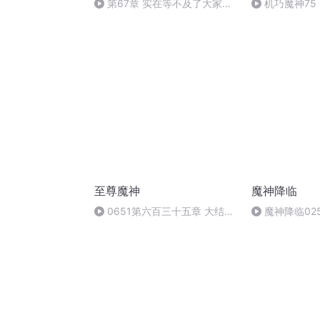
第67章 实在等不及了大家等
机巧魔神75
到明天再看吧没有空格
至尊魔神
魔神降临
0651第六百三十五章 大结局
魔神降临02
下