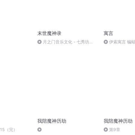
末世魔神录
寓言
月之门音乐文化 - 七秀坊
伊索寓言 蝙
[mqms].ogg
我陪魔神历劫
我陪魔神历劫
15（完）
第9章