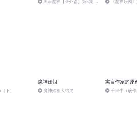
黑暗魔神【番外篇】第5集 跟
《魔神乐园》第
大家聊一聊（番完）｜搞笑的番
可能（完）
外
魔神始祖
寓言作家的原
5（下）
魔神始祖大结局
千里牛（该作品
年一届的中国单
奖金江奖第一名