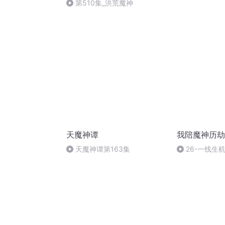
第510集_洪荒魔神
天魔神谭
我陪魔神历劫
天魔神谭第163集
26-一线生