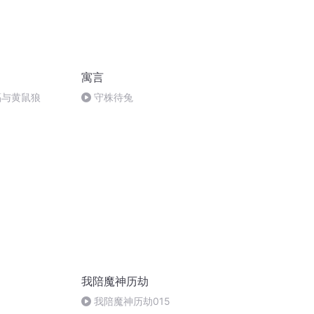
寓言
蝠与黄鼠狼
守株待兔
我陪魔神历劫
我陪魔神历劫015