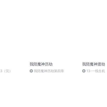
我陪魔神历劫
我陪魔神渡劫
机3（完）
我陪魔神历劫第四章
13-一线生机