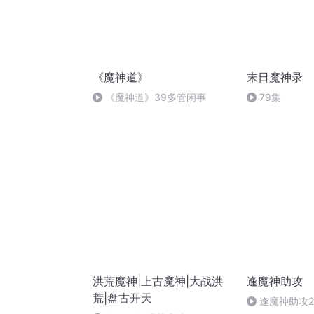
《魔神道》
末日魔神录
《魔神道》39多管闲事
79集
洪荒魔神|上古魔神|大战洪
逢魔神助攻
荒|盘古开天
逢魔神助攻2