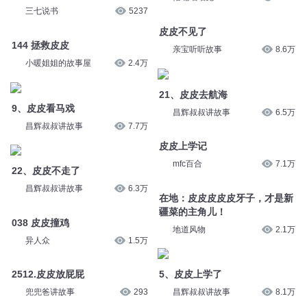
三七说书
5237
皮皮不见了
144 拯救皮皮
亲宝听听故事
8.6万
小暖姐姐的故事屋
2.4万
21、皮皮去航海
9、皮皮看马戏
昌辉叔叔讲故事
6.5万
昌辉叔叔讲故事
7.7万
皮皮上学记
mfc百合
7.1万
22、皮皮不走了
昌辉叔叔讲故事
6.3万
在地：皮皮皮皮皮牙子，才是新
疆菜的主角儿！
038 皮皮撞鸡
地道风物
2.1万
异人众
1.5万
2512.皮皮放屁屁
5、皮皮上学了
兜兜爸讲故事
293
昌辉叔叔讲故事
8.1万