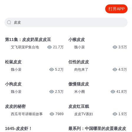
打开APP
皮皮
第11集：皮皮奶里皮皮豆
小猴皮皮
艾飞萌宠IP集合地
21.7万
魏小裴
3.5万
松鼠皮皮
任性的皮皮
魏小裴
5.2万
肉包来了
4.5万
小狗皮皮
傲慢猫皮皮
魏小裴
2.5万
米小圈
41.8万
皮皮的秘密
皮皮红豆糕
西瓜哥哥讲睡前故事
7989
皮皮TV寡妇
1.9万
1645-皮皮虾！
最系列：中国哪里的皮蛋最皮皮