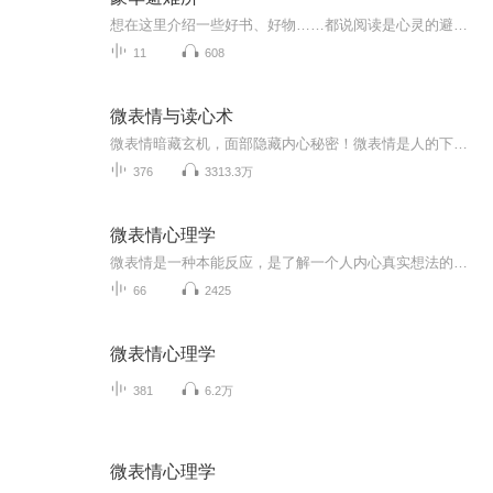
想在这里介绍一些好书、好物……都说阅读是心灵的避难所，在经济下行，心理上有些茫然的时候，就来阅读吧！好书会带你看到更远更广阔的世界，给你的心灵一个逃逸和栖息的地方。好物嘛，我不追求奢华，都是真正用过，吃过，玩过，体验过的，就是想让更多的...
11
608
微表情与读心术
微表情暗藏玄机，面部隐藏内心秘密！微表情是人的下意识行为，不受思维控制，最能反应人的真实心理，学习本节目让你成为一名读心达人！
376
3313.3万
微表情心理学
微表情是一种本能反应，是了解一个人内心真实想法的有力线索。人生就是一场博弈，生活就是一场较量。微表情心理学将帮助你识人、观相、察心，观人于微末，察人于无形，透视他人内心深处的奥秘，炼就识人的火眼金睛。掌握人际交往的心理博弈技巧，解析身体...
66
2425
微表情心理学
381
6.2万
微表情心理学