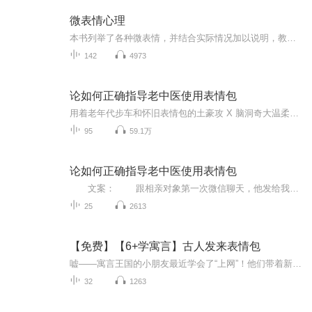
微表情心理
本书列举了各种微表情，并结合实际情况加以说明，教你从人的面部表情、行为举止、言谈之间、日常习惯、兴趣爱好等方面捕捉、分析、判断人的微表情，交给你一个“阅读放大器”。通过本书，你将得到一双识人的慧眼，一把度量人的尺。当你学会灵活的运用微表...
142
4973
论如何正确指导老中医使用表情包
用着老年代步车和怀旧表情包的土豪攻 X 脑洞奇大温柔包容性冷淡受这其实就是一个很正常的编辑相亲遇到合拍的人的日常故事，没有什么轰轰烈烈的大事情，就是琐碎生活平平淡淡。小甜饼短文，欢迎您的收听！文案：跟相亲对象第一次微信聊天，他发给我一个表情...
95
59.1万
论如何正确指导老中医使用表情包
文案： 跟相亲对象第一次微信聊天，他发给我一个表情――“为我们的友谊，干杯”。
25
2613
【免费】【6+学寓言】古人发来表情包
嘘——寓言王国的小朋友最近学会了“上网”！他们带着新编的小故事，要来承包全家人的表情库啦：•新版《龟兔赛跑》是“认真刷牙不偷懒”的日常大冒险•《愚公移山》变成“一起收好积木山”的亲子合作游戏️️•就连《守株待兔》也变成了“等待妈妈下班抱...
32
1263