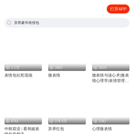
打开APP
异界豪华表情包
1.1万
3603
3029
表情包社死现场
微表情
微表情与读心术|微表
情心理学|表情管理|
细节营销
4781
378.6万
2342
中韩双语 | 看韩妮表
异界红包
心理微表情