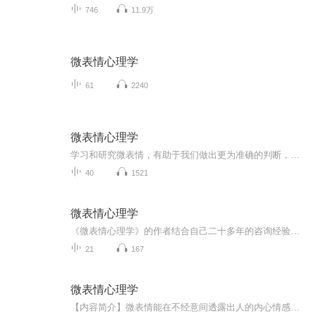
746
11.9万
微表情心理学
61
2240
微表情心理学
学习和研究微表情，有助于我们做出更为准确的判断，在人际关系中减少一些不必要的困难和阻力。但不得不提的是，微表情的研究不是通过一本书就可以完成的，它需要长时间的训练和观察。而且，微表情的用途不是恶作剧、卖弄才能和伤害他人。因此，请在了解微...
40
1521
微表情心理学
《微表情心理学》的作者结合自己二十多年的咨询经验，从身体和情感的关系角度，全面解析了身体语言背后的微妙心理，揭秘你心中存在的“十万个为什么”,让你在商场、职场、情场无往不利!
21
167
微表情心理学
【内容简介】微表情能在不经意间透露出人的内心情感，掌握它们，便能准确了解他人心理，提升沟通的效果。《微表情心理学》内容分为六大板块，从不同层面、不同角度出发，以深入浅出的方式，详细讲述了微表情心理学在人们实际生活与工作中所起到的神奇作用...