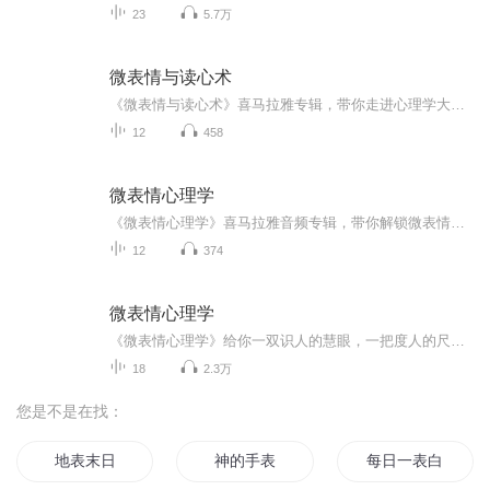
23
5.7万
微表情与读心术
《微表情与读心术》喜马拉雅专辑，带你走进心理学大门！11个音频，10个免费，1个付费，全面解析微表情与读心术。免费音频系统性强，涵盖微表情识别、心理洞察等10个主题。付费音频深度剖析，10篇文章，带你深入了解微表情与读心术的奥秘。快来学习，提升你...
12
458
微表情心理学
《微表情心理学》喜马拉雅音频专辑，带你解锁微表情心理学奥秘！10个免费音频，围绕微表情心理学，教你轻松识别他人情绪，洞察人心。更有1个付费音频，深入剖析微表情心理学，10篇系统文章，助你成为识人高手。快来加入我们，一起探索微表情的神奇世界吧！...
12
374
微表情心理学
《微表情心理学》给你一双识人的慧眼，一把度人的尺度，让你灵活运用微表情心理学以便从体态上辨认人的性格，从谈吐中推断人的修养，从习惯中观察人的心机，从细微处洞悉人的气质。《微表情心理学》给你一双识人的慧眼，一把度人的尺度，让你灵活运用微表情心理学以便从体态上辨认人的性格，从谈吐中推断人的修养，从习惯中观察人的心机，从细微处洞悉人的气质。...
18
2.3万
您是不是在找：
地表末日
神的手表
每日一表白