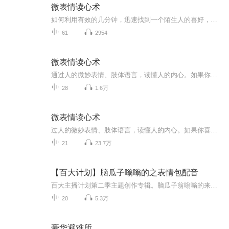
微表情读心术
如何利用有效的几分钟，迅速找到一个陌生人的喜好，拉近彼此的距离？如何读懂异性的肢体信号，轻松“捕获”意中情人？如何在不为人知的情况下了解和影响社交对手，掌握人际主动权？如何瞬间识破老板的身体谎言，玩转职场中的逢场作戏？本书教你于细微处察人于无形，瞬间看穿朋友、老板、同事或竟争对手的身体语言暗藏的玄机，让你一边窥伺别人的举动，一边隐藏自己的意图，在社交和商场的交际应酬里左右逢源，成为拥有超强人气的人际关系大贏家。（这本书我真的不记得是哪个emmm给我的，我并不完全赞同这本书的内容，当初选它来读也仅仅只是因为它比较好读，然后也是为了不半途而废，所以它并不能代表我的观点）
61
2954
微表情读心术
通过人的微妙表情、肢体语言，读懂人的内心。如果你喜欢【皇冠互联网生活慧&微表情读心术】就点击“订阅”，如果您还想收听其他节目，请点击下方“加关注”，第一时间获取新消息动态。 交流请加微信：13989278776
28
1.6万
微表情读心术
过人的微妙表情、肢体语言，读懂人的内心。如果你喜欢【皇冠生活汇&微表情读心术】就点击“订阅”，如果您还想收听其他节目，请点击下方“加关注”，第一时间获取新消息动态。 交流请加微信：jYwF298电话13458052918
21
23.7万
【百大计划】脑瓜子嗡嗡的之表情包配音
百大主播计划第二季主题创作专辑。脑瓜子翁嗡嗡的来，脑瓜子嗡嗡嗡的去这一天说点啥好，点赞评论走起来...
20
5.3万
豪华避难所