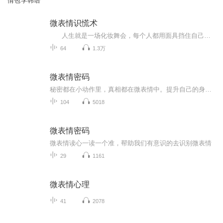
情包学韩语
微表情识慌术
人生就是一场化妆舞会，每个人都用面具挡住自己的真实表情。站在你面前的他（她），是言为心声，还是口是心非？摘下他们的面具，看透他们的心声。一切秘密将尽收眼底。 家人、朋友、同事，你觉得你很了解他们？不，那只是你的错觉...
64
1.3万
微表情密码
秘密都在小动作里，真相都在微表情中。提升自己的身体语言解读能力，读懂人心。改善你的肢体语言，让你更受欢迎。
104
5018
微表情密码
微表情读心一读一个准，帮助我们有意识的去识别微表情
29
1161
微表情心理
41
2078