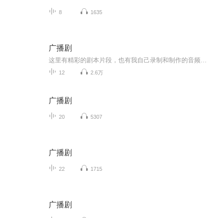
8
1635
广播剧
这里有精彩的剧本片段，也有我自己录制和制作的音频文件，一段声音，一段故事。至于是苦是甜，是酸是咸，各位客官请细尝。
12
2.6万
广播剧
20
5307
广播剧
22
1715
广播剧