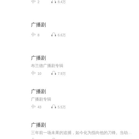
2
8.4万
广播剧
8
6.6万
广播剧
布兰德广播剧专辑
10
7.9万
广播剧
广播剧专辑
43
5.5万
广播剧
三年前一场未果的追捕，如今化为指向他的刀锋。当劫持者的复仇目标，恰好是谈判专家身怀六甲的妻子，一场关于真相与救赎的致命谈判就此展开...... “周明！爱民路超市突发劫持！劫匪挟持一名孕妇，指名道姓要你出面谈判！” “人质目前安全吗？劫匪...