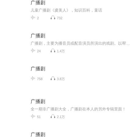
广播剧
儿童广播剧《虞美人》，知识百科，童话
2
732
广播剧
广播剧，主要为播音员或配音演员所演出的戏剧。以帮助听者想象的人物和故事。广播剧以人物对话和解说为基础，并充分运用音乐伴奏、音响效果来加强气氛。
24
1.4万
广播剧
758
3.8万
广播剧
全一期非广播剧大全，广播剧在本人的另外专辑里面！
51
2.1万
广播剧