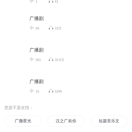
1
61
广播剧
69
15万
广播剧
501
33.6万
广播剧
15
5299
您是不是在找：
广撒星光
汉之广矣你在哪里
短篇音乐文献广播