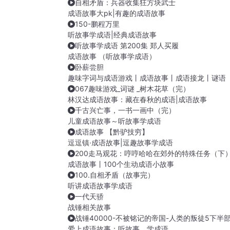
自相矛盾：兵器收集狂方块武士
成语故事大pk|有趣的成语故事
150-鹏程万里
听故事学成语|经典成语故事
听故事学成语 第200集 郑人买履
成语故事 （听故事学成语）
卧薪尝胆
趣味字词与成语游戏丨成语故事丨成语接龙丨谜语
067趣味游戏_词谜 _树木花草（完）
林汉达成语故事：藏在春秋的成语|成语故事
千古兴亡事，一书一画中（完）
儿童成语故事～听故事学成语
成语故事 【黔驴技穷】
逗逗镇·成语故事|逗趣故事学成语
200走马观花：哼哼哈哈在郊外的特殊任务（下
成语故事丨100个生动成语小故事
100.自相矛盾（故事完）
听讲成语故事学成语
一代天骄
战锤相关故事
战锤40000-不被铭记的帝国-人类的叛徒5下半
爱上成语故事：听故事，学成语