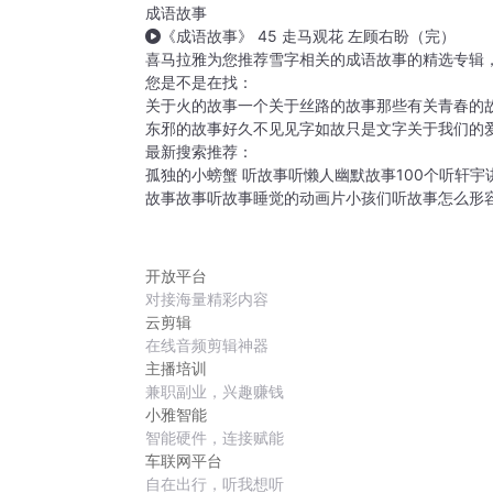
成语故事
《成语故事》 45 走马观花 左顾右盼（完）
喜马拉雅为您推荐雪字相关的成语故事的精选专辑
您是不是在找：
关于火的故事
一个关于丝路的故事
那些有关青春的
东邪的故事
好久不见见字如故
只是文字关于我们的
最新搜索推荐：
孤独的小螃蟹 听故事
听懒人幽默故事100个
听轩宇
故事
故事听故事睡觉的动画片
小孩们听故事怎么形
开放平台
对接海量精彩内容
云剪辑
在线音频剪辑神器
主播培训
兼职副业，兴趣赚钱
小雅智能
智能硬件，连接赋能
车联网平台
自在出行，听我想听