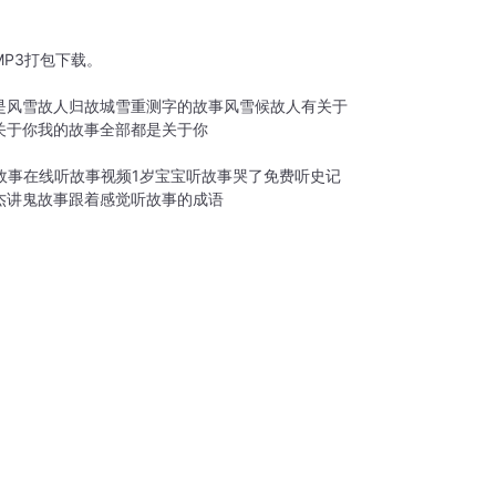
P3打包下载。
是风雪故人归
故城雪重
测字的故事
风雪候故人
有关于
关于你
我的故事全部都是关于你
故事在线听故事视频
1岁宝宝听故事哭了
免费听史记
杰讲鬼故事
跟着感觉听故事的成语