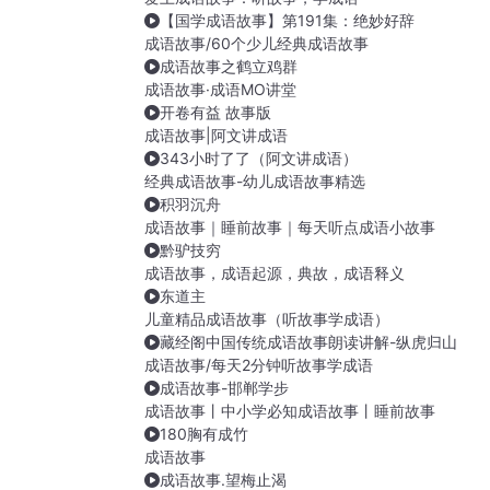
【国学成语故事】第191集：绝妙好辞
成语故事/60个少儿经典成语故事
成语故事之鹤立鸡群
成语故事·成语MO讲堂
开卷有益 故事版
成语故事|阿文讲成语
343小时了了（阿文讲成语）
经典成语故事-幼儿成语故事精选
积羽沉舟
成语故事｜睡前故事｜每天听点成语小故事
黔驴技穷
成语故事，成语起源，典故，成语释义
东道主
儿童精品成语故事（听故事学成语）
藏经阁中国传统成语故事朗读讲解-纵虎归山
成语故事/每天2分钟听故事学成语
成语故事-邯郸学步
成语故事丨中小学必知成语故事丨睡前故事
180胸有成竹
成语故事
成语故事.望梅止渴