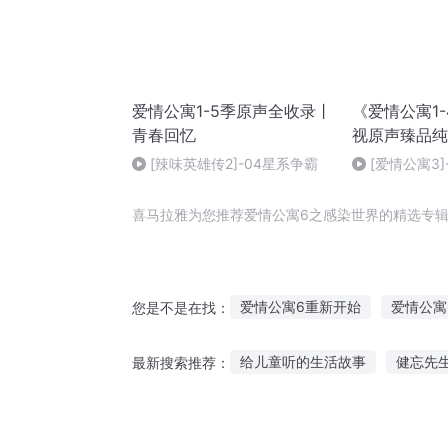
爱情公寓1-5季原声全收录丨
《爱情公寓1-
青春回忆
视原声臻品纯
[辣味英雄传2]-04星系争霸
[爱情公寓3]
喜马拉雅为您推荐爱情公寓6之感染世界的精选专辑
爱情公寓6重新开始
爱情公寓
您是不是在找：
爱情公寓之我的爱情公寓
黑
给儿童听的生活故事
健忘先
最新搜索推荐：
异能感染1同类相杀
感染危机
关于听鬼故事的文案
秦史听