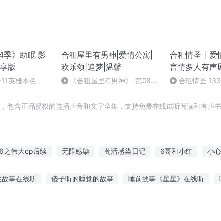
4季》助眠 影
合租屋里有男神|爱情公寓|
合租情圣丨爱
享版
欢乐颂|追梦|温馨
言情多人有声剧
-11英雄本色
《合租屋里有男神》-第083
合租情圣 13
集-预谋一件大事
唱!】
，包含正品授权的连播声音和文字全集，支持免费在线试听阅读和有声书
6之伟大cp后续
无限感染
苟活感染日记
6哥和小红
小心
暗感染
黑道学生6王者重临
末世之感染空间
爱情公寓6之再聚
生故事在线听
傻子听的睡觉的故事
睡前故事《星星》在线听
爱情公寓6花瓣飘来的地方
零号感染
二十三世纪的感染者
故事学国史
吃冰块听恐怖小故事
两个孩子听故事
学生讲给大