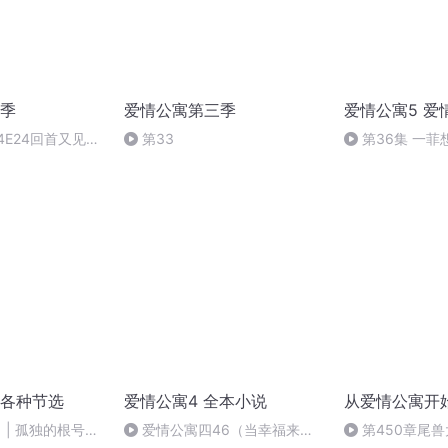
季
爱情公寓第三季
爱情公寓5 爱
4E24回首又见他
第33
第36集 一
婚礼的仪式
各种节选
爱情公寓4 全本小说
从爱情公寓开
| 孤独的根号三
爱情公寓四46（当幸福来撬
第450章尾