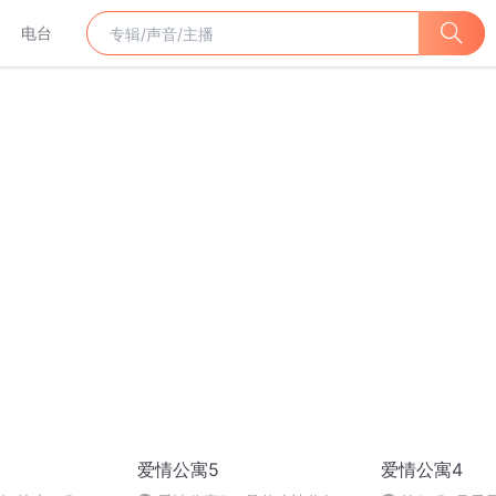
电台
爱情公寓5
爱情公寓4